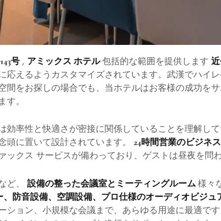
,
包括的な範囲を提供します
43号
アミックス ホテル
近
に応えるようカスタマイズされています。武漢でハイレ
空間をお探しの場合でも、当ホテルはお客様の成功をサ
ます。
は効率性と快適さが密接に関係していることを理解して
念頭に置いて設計されています。
24時間営業のビジネ
ァックス サービスが備わっており、ゲストは昼夜を問
トなど、
様々
設備の整った会議室とミーティングルーム
ター、防音設備、空調設備、プロ仕様のオーディオビジュ
ーション、小規模な会議まで、あらゆる用途に最適です