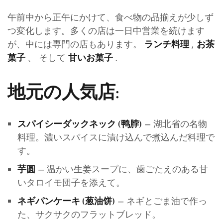
午前中から正午にかけて、食べ物の品揃えが少しず
つ変化します。多くの店は一日中営業を続けます
が、中には専門の店もあります。
,
ランチ料理
お茶
、 そして
.
菓子
甘いお菓子
地元の人気店:
– 湖北省の名物
スパイシーダックネック (鸭脖)
料理。濃いスパイスに漬け込んで煮込んだ料理で
す。
– 温かい生姜スープに、歯ごたえのある甘
芋圆
いタロイモ団子を添えて。
– ネギとごま油で作っ
ネギパンケーキ (葱油饼)
た、サクサクのフラットブレッド。