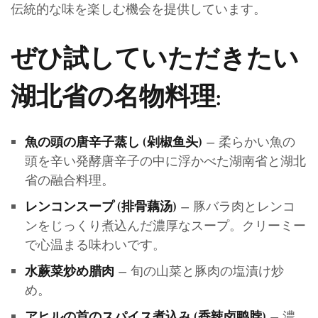
伝統的な味を楽しむ機会を提供しています。
ぜひ試していただきたい
湖北省の名物料理:
– 柔らかい魚の
魚の頭の唐辛子蒸し (剁椒鱼头)
頭を辛い発酵唐辛子の中に浮かべた湖南省と湖北
省の融合料理。
– 豚バラ肉とレンコ
レンコンスープ (排骨藕汤)
ンをじっくり煮込んだ濃厚なスープ。クリーミー
で心温まる味わいです。
– 旬の山菜と豚肉の塩漬け炒
水蕨菜炒め腊肉
め。
– 濃
アヒルの首のスパイス煮込み (香辣卤鸭脖)