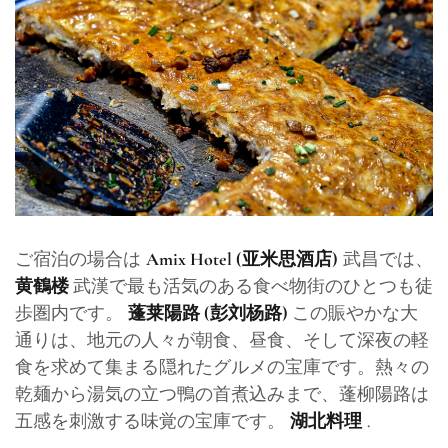
ご宿泊の場合は
武昌では、
Amix Hotel (亚米思酒店)
武漢で最も活気のある食べ物街のひとつも徒
黄鶴楼
歩圏内です。
この賑やかな大
蓬莱陽路 (彭刘杨路)
通りは、地元の人々が朝食、昼食、そして深夜の軽
食を求めて集まる隠れたグルメの宝庫です。熱々の
乾麺から湯気の立つ鴨の首煮込みまで、蓬柳陽路は
五感を刺激する味覚の宝庫です。
.
湖北料理