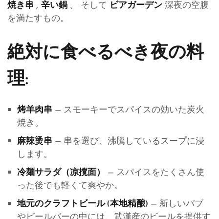
,
、 そして
深夜の空腹
焼き串
辛い鍋
ビアガーデン
を満たすもの。
絶対に食べるべき夜の料
理:
– スモーキーでスパイスの効いた炭火
烤羊肉串
焼き。
– 串を選び、沸騰しているスープに浸
麻辣烫串
します。
– スパイスをたくさん使
冷麺サラダ（凉撹面）
った後でも軽くて爽やか。
– 新しいパブ
地元のクラフトビール (本地精酿)
やビールバーの中には、武漢産のビールを提供す