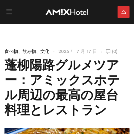
食べ物、飲み物、文化
2025 年 7 月 17 日
(0)
蓬柳陽路グルメツア
ー：アミックスホテ
ル周辺の最高の屋台
料理とレストラン