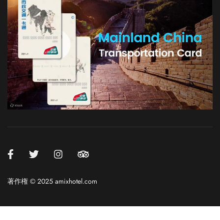
Russian
Italian
German
French
Korean
著作権 © 2025 amixhotel.com
Chinese (Taiwan)
Chinese (Hong Kong)
Chinese (China)