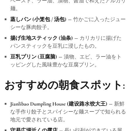
ペースト、ラー油、漬物、醤油で和えたアルカリ
麺。
– 竹かごに入ったジュー
蒸しパン (小笼包 / 汤包)
シーな豚肉餃子。
– カリカリに揚げた
揚げ生地スティック (油条)
パンスティックを豆乳に浸したもの。
– 漬物、エビ、ラー油をト
豆乳プリン (豆腐脑)
ッピングした風味豊かな豆腐プリン。
おすすめの朝食スポット:
– 新鮮
Jianlibao Dumpling House (建设路水饺大王)
な手作り餃子とスパイシーな麺スープで知られる
地元で愛されている店。
– 長い行列ができている屋
守易広場近くの露店