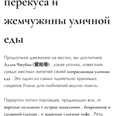
перекуса и
жемчужины уличной
еды
Продолжая движение на восток, вы достигнете
, узкая улочка, известная
Аллея Чжубао (紫柏巷)
среди местных жителей своей
потрясающая уличная
. Это один из самых тщательно хранимых
еда
секретов Учана для любителей вкусно поесть.
Переулок полон торговцев, продающих все, от
к
,
вареные пельмени
острые шашлычки
боярышник в
, и
. Речь
сахарной глазури
жареные слоеные тофу