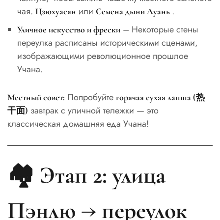
чая.
или
.
Цзюхуасян
Семена дыни Луань
– Некоторые стены
Уличное искусство и фрески
переулка расписаны историческими сценами,
изображающими революционное прошлое
Учана.
Попробуйте
Местный совет:
горячая сухая лапша (热
завтрак с уличной тележки — это
干面)
классическая домашняя еда Учана!
🏘️ Этап 2: улица
Пэнлю → переулок