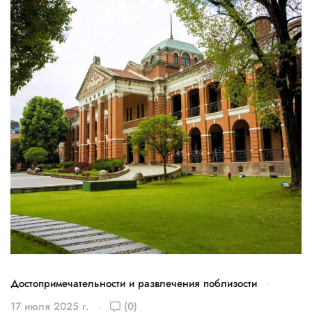
Достопримечательности и развлечения поблизости
Д
17 июля 2025 г.
(0)
1