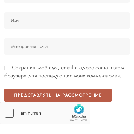
Сохранить моё имя, email и адрес сайта в этом
браузере для последующих моих комментариев.
Italian
German
French
Korean
Japanese
Chinese (Taiwan)