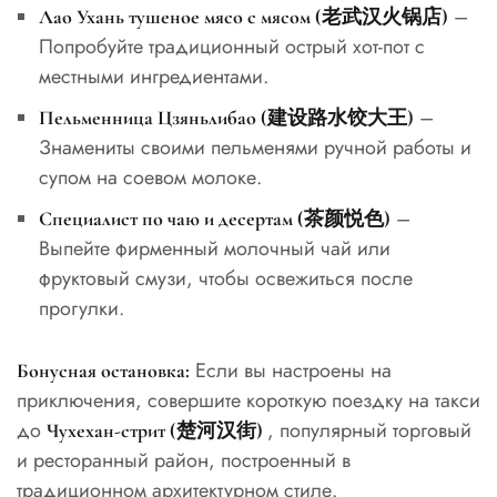
–
Лао Ухань тушеное мясо с мясом (老武汉火锅店)
Попробуйте традиционный острый хот-пот с
местными ингредиентами.
–
Пельменница Цзяньлибао (建设路水饺大王)
Знамениты своими пельменями ручной работы и
супом на соевом молоке.
–
Специалист по чаю и десертам (茶颜悦色)
Выпейте фирменный молочный чай или
фруктовый смузи, чтобы освежиться после
прогулки.
Если вы настроены на
Бонусная остановка:
приключения, совершите короткую поездку на такси
до
, популярный торговый
Чухехан-стрит (楚河汉街)
и ресторанный район, построенный в
традиционном архитектурном стиле.