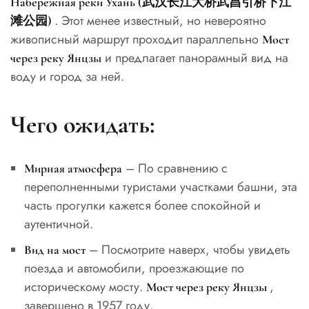
Набережная реки Ухань (武汉长江大桥武昌引桥下江
. Этот менее известный, но невероятно
滩公园)
живописный маршрут проходит параллельно
Мост
и предлагает панорамный вид на
через реку Янцзы
воду и город за ней.
Чего ожидать:
– По сравнению с
Мирная атмосфера
переполненными туристами участками башни, эта
часть прогулки кажется более спокойной и
аутентичной.
– Посмотрите наверх, чтобы увидеть
Вид на мост
поезда и автомобили, проезжающие по
историческому мосту.
,
Мост через реку Янцзы
завершено в 1957 году.