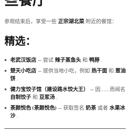
些餐厅
参观结束后，享受一些
附近的餐馆：
正宗湖北菜
精选：
– 尝试
和
.
老武汉饭店
辣子蒸鱼头
鸭脖
– 提供当地小吃，例如
和
楚天小吃店
热干面
葱油
.
饼
– 因……而闻名
健力宝饺子馆（建设路水饺大王）
和
.
自制饺子
豆浆汤
– 获取签名
或者
茶颜悦色 (茶颜悦色)
奶茶
水果冰
.
沙