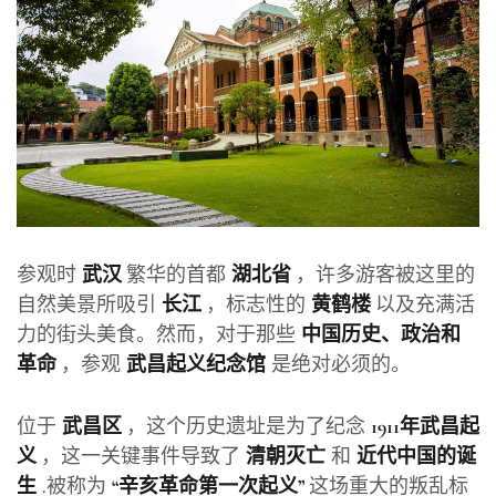
参观时
繁华的首都
，许多游客被这里的
武汉
湖北省
自然美景所吸引
，标志性的
以及充满活
长江
黄鹤楼
力的街头美食。然而，对于那些
中国历史、政治和
，参观
是绝对必须的。
革命
武昌起义纪念馆
位于
，这个历史遗址是为了纪念
武昌区
1911年武昌起
，这一关键事件导致了
和
义
清朝灭亡
近代中国的诞
.被称为
这场重大的叛乱标
生
“辛亥革命第一次起义”