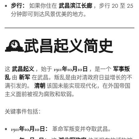
如果你住在
，步行 20 至 25
步行：
武昌滨江长廊
分钟即可到达风景优美的地方。
🕰️武昌起义简史
这
，始于
，是一个
武昌起义
1911年10月10日
军事叛
由
在武昌。叛乱是由对清政府日益增长的不
乱
新军
满引发的。
该国未能实现现代化，在外国帝国
清朝
主义面前被视为腐败和软弱。
关键事件包括：
革命军叛变并夺取武昌。
1911年10月10日：