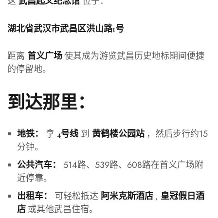
这
位于：
武昌起义纪念馆
湖北省武汉市武昌区洪山路1号
距离
使其成为游览武昌历史地标期间便捷
首义广场
的停留地。
到达那里：
拿
到
，然后步行约15
地铁：
4号线
黄鹤楼公园站
分钟。
514路、539路、608路在首义广场附
公共汽车：
近停靠。
可轻松抵达
,
出租车：
阿米克斯酒店
皇冠假日酒
或其他武昌住宿。
店