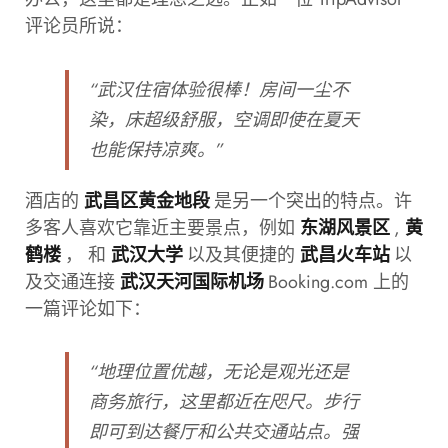
评论员所说：
“武汉住宿体验很棒！房间一尘不
染，床超级舒服，空调即使在夏天
也能保持凉爽。”
酒店的
是另一个突出的特点。许
武昌区黄金地段
多客人喜欢它靠近主要景点，例如
,
东湖风景区
黄
， 和
以及其便捷的
以
鹤楼
武汉大学
武昌火车站
及交通连接
Booking.com 上的
武汉天河国际机场
一篇评论如下：
“地理位置优越，无论是观光还是
商务旅行，这里都近在咫尺。步行
即可到达餐厅和公共交通站点。强