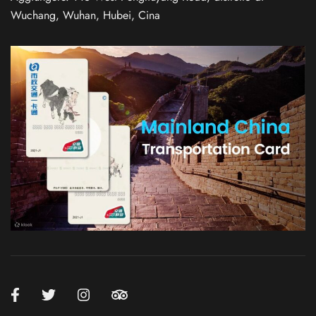
Wuchang, Wuhan, Hubei, Cina
Russian
German
French
Korean
Japanese
Chinese (Taiwan)
Chinese (Hong Kong)
Chinese (China)